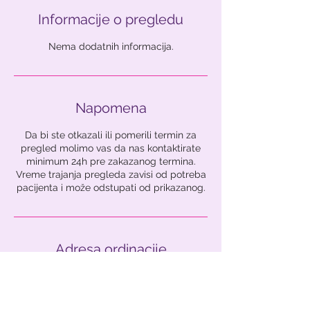
Informacije o pregledu
Nema dodatnih informacija.
Napomena
Da bi ste otkazali ili pomerili termin za
pregled molimo vas da nas kontaktirate
minimum 24h pre zakazanog termina.
Vreme trajanja pregleda zavisi od potreba
pacijenta i može odstupati od prikazanog.
Adresa ordinacije
Raović ordinacija
Golsvordijeva 6, Belgrade, Serbia
063687889