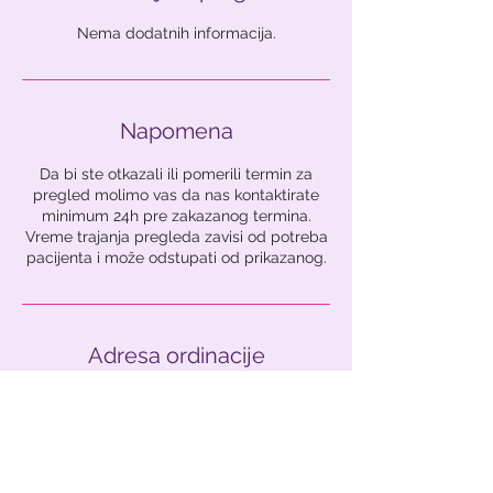
Nema dodatnih informacija.
Napomena
Da bi ste otkazali ili pomerili termin za
pregled molimo vas da nas kontaktirate
minimum 24h pre zakazanog termina.
Vreme trajanja pregleda zavisi od potreba
pacijenta i može odstupati od prikazanog.
Adresa ordinacije
Raović ordinacija
Golsvordijeva 6, Belgrade, Serbia
063687889
zakazivanje@raovic.rs