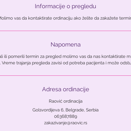
i
Informacije o pregledu
n
Napomena
ali ili pomerili termin za pregled molimo vas da nas kontaktirate
 Vreme trajanja pregleda zavisi od potreba pacijenta i može odstu
Adresa ordinacije
Raović ordinacija
Golsvordijeva 6, Belgrade, Serbia
063687889
zakazivanje@raovic.rs