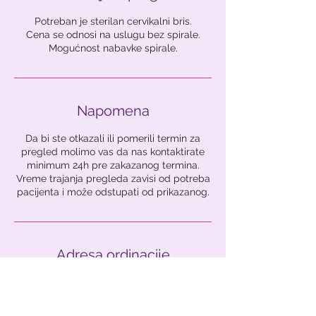
Potreban je sterilan cervikalni bris.
Cena se odnosi na uslugu bez spirale.
Mogućnost nabavke spirale.
Napomena
Da bi ste otkazali ili pomerili termin za
pregled molimo vas da nas kontaktirate
minimum 24h pre zakazanog termina.
Vreme trajanja pregleda zavisi od potreba
pacijenta i može odstupati od prikazanog.
Adresa ordinacije
Raović ordinacija
Golsvordijeva 6, Belgrade, Serbia
063687889