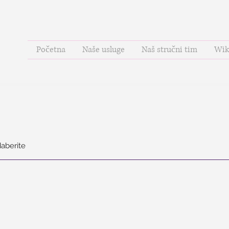
Početna
Naše usluge
Naš stručni tim
Wik
daberite