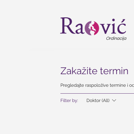
Ordinacija
Zakažite termin
Pregledajte raspoložive termine i o
Filter by:
Doktor (All)